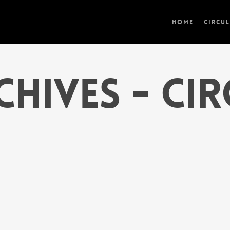
Home
Circu
chives - Ci