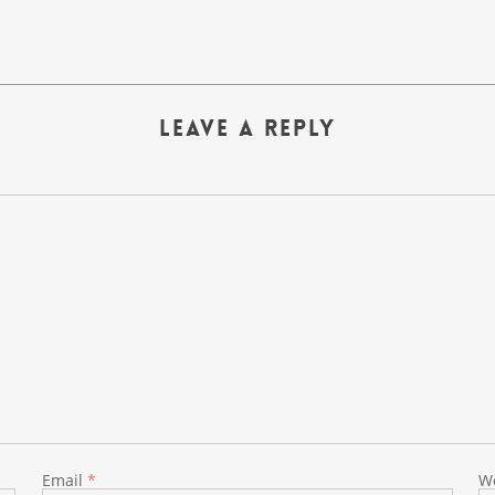
Leave a Reply
Email
*
W