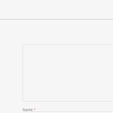
Name
*